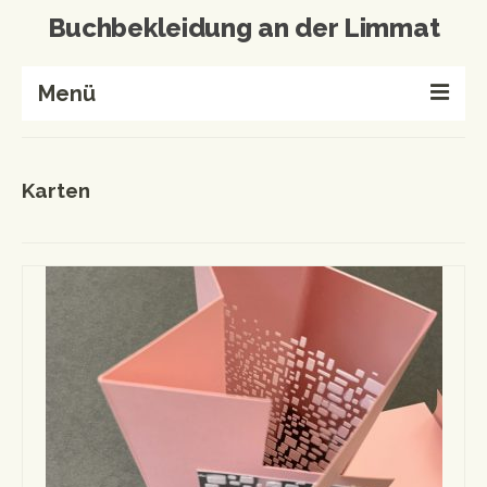
Buchbekleidung an der Limmat
Menü
Home
Karten
Buchbinderei
Referenzen
Wissenswertes
Kontakt
Produkte von A-Z
Events & Workshops
Events