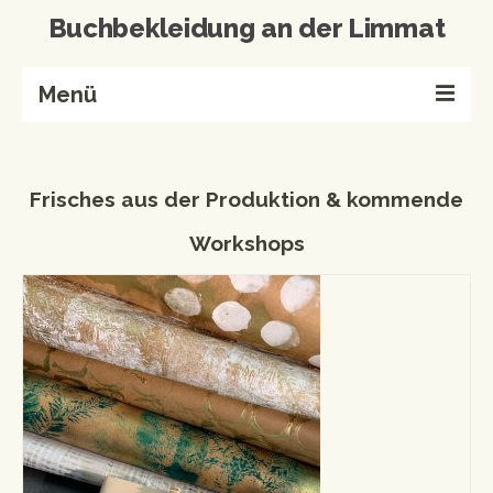
Buchbekleidung an der Limmat
Menü
Home
Frisches aus der Produktion & kommende
Buchbinderei
Workshops
Referenzen
Wissenswertes
Kontakt
Produkte von A-Z
Events & Workshops
Events