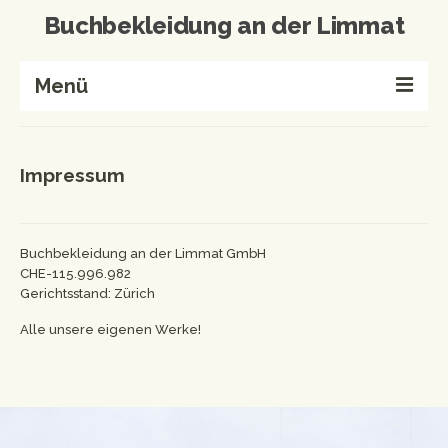
Buchbekleidung an der Limmat
Menü
Home
Impressum
Buchbinderei
Referenzen
Buchbekleidung an der Limmat GmbH
Wissenswertes
CHE-115.996.982
Gerichtsstand: Zürich
Kontakt
Alle unsere eigenen Werke!
Produkte von A-Z
Events & Workshops
Events