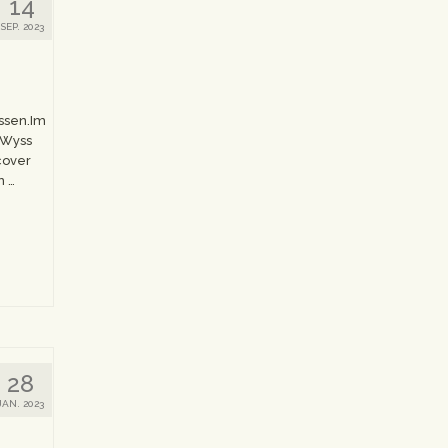
14
SEP. 2023
ssen.Im
 Wyss
cover
n …
28
JAN. 2023