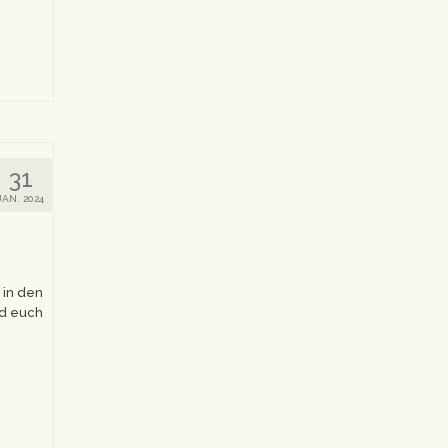
31
JAN. 2024
 in den
nd euch