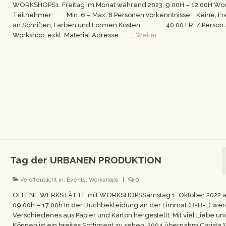
WORKSHOPS1. Freitag im Monat während 2023, 9.00H – 12.00H Wo
Teilnehmer: Min. 6 – Max. 8 Personen.Vorkenntnisse: Keine, F
an Schriften, Farben und Formen.Kosten: 40.00 FR. / Person 
Workshop, exkl. Material.Adresse: …
Weiter
Tag der URBANEN PRODUKTION
Veröffentlicht in:
Events
,
Workshops
|
0
OFFENE WERKSTÄTTE mit WORKSHOPSSamstag 1. Oktober 2022 
09:00h – 17:00h In der Buchbekleidung an der Limmat (B-B-L) we
Verschiedenes aus Papier und Karton hergestellt. Mit viel Liebe un
Können ist ein breites Sortiment zu sehen. 2004 übernahm Christa