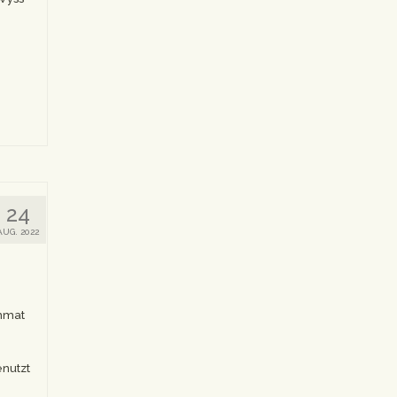
24
AUG. 2022
immat
nutzt