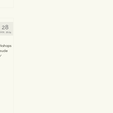
28
JAN. 2024
rkshops
reude
/