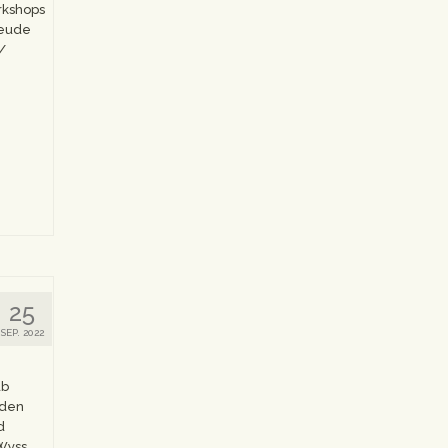
rkshops
reude
/
25
SEP. 2022
ab
rden
d
 Wyss