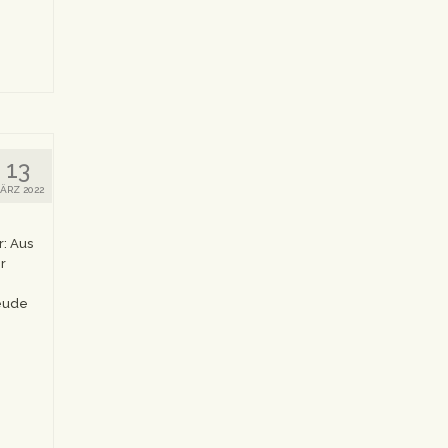
13
ÄRZ 2022
: Aus
r
reude