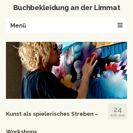
Buchbekleidung an der Limmat
Menü
Home
Buchbinderei
Referenzen
Wissenswertes
Kontakt
Produkte von A-Z
24
Kunst als spielerisches Streben –
Events & Workshops
AUG. 2022
Events
Workshops.