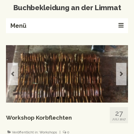
Buchbekleidung an der Limmat
Menü
Home
Buchbinderei
Referenzen
Wissenswertes
Kontakt
Produkte von A-Z
27
Events & Workshops
Workshop Korbflechten
JULI 2017
Events
Veröffentlicht in:
Workshops
|
0