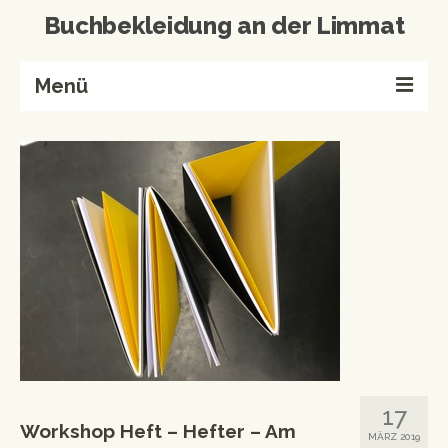
Buchbekleidung an der Limmat
Menü
Home
Buchbinderei
Referenzen
Wissenswertes
Kontakt
Produkte von A-Z
Events & Workshops
17
Events
Workshop Heft – Hefter – Am
MÄRZ 2019