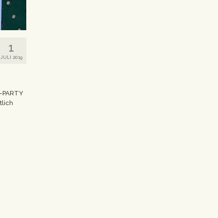
1
JULI 2019
R-PARTY
lich