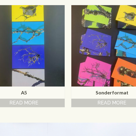
A5
Sonderformat
READ MORE
READ MORE