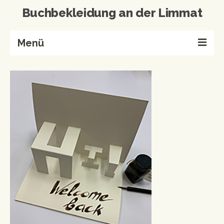
Buchbekleidung an der Limmat
Menü
Home
Buchbinderei
Referenzen
Wissenswertes
Kontakt
Produkte von A-Z
Events & Workshops
Events