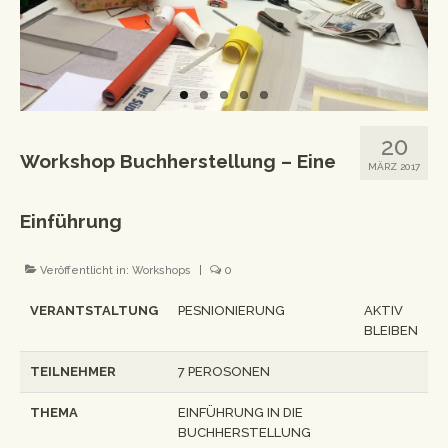
Workshops
Newsletter
Impressum
20
Datenschutzerklärung
Workshop Buchherstellung – Eine
MÄRZ 2017
Einführung
Veröffentlicht in:
Workshops
|
0
VERANTSTALTUNG
PESNIONIERUNG
AKTIV
BLEIBEN
TEILNEHMER
7 PEROSONEN
THEMA
EINFÜHRUNG IN DIE
BUCHHERSTELLUNG