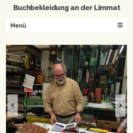
Buchbekleidung an der Limmat
Menü
Home
Buchbinderei
Referenzen
Wissenswertes
Kontakt
Produkte von A-Z
Events & Workshops
Events