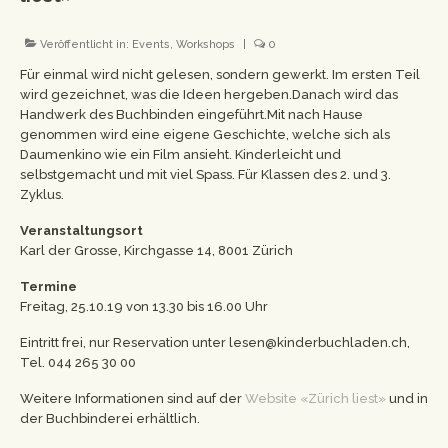
Workshops
Veröffentlicht in:
Events
,
Workshops
|
0
Newsletter
Für einmal wird nicht gelesen, sondern gewerkt. Im ersten Teil
wird gezeichnet, was die Ideen hergeben.Danach wird das
Impressum
Handwerk des Buchbinden eingeführt.Mit nach Hause
genommen wird eine eigene Geschichte, welche sich als
Datenschutzerklärung
Daumenkino wie ein Film ansieht. Kinderleicht und
selbstgemacht und mit viel Spass. Für Klassen des 2. und 3.
Zyklus.
Veranstaltungsort
Karl der Grosse, Kirchgasse 14, 8001 Zürich
Termine
Freitag, 25.10.19 von 13.30 bis 16.00 Uhr
Eintritt frei, nur Reservation unter lesen@kinderbuchladen.ch,
Tel. 044 265 30 00
Weitere Informationen sind auf der
Website «Zürich liest»
und in
der Buchbinderei erhältlich.