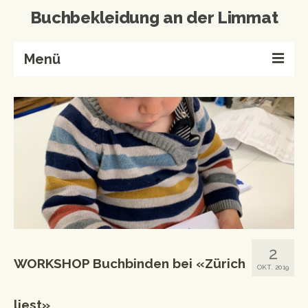
Buchbekleidung an der Limmat
Menü
Home
Buchbinderei
Referenzen
Wissenswertes
Kontakt
Produkte von A-Z
2
WORKSHOP Buchbinden bei «Zürich
Events & Workshops
OKT. 2019
Events
liest»