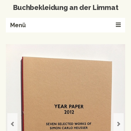
Buchbekleidung an der Limmat
Menü
Home
Buchbinderei
Referenzen
Wissenswertes
Kontakt
Produkte von A-Z
Events & Workshops
Events