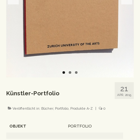
Workshops
Newsletter
Impressum
Datenschutzerklärung
21
Künstler-Portfolio
APR. 2015
Veröffentlicht in:
Bücher
,
Portfolio
,
Produkte A-Z
|
0
OBJEKT
PORTFOLIO