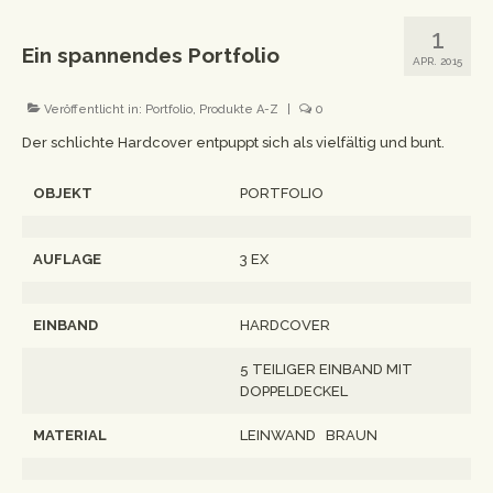
Workshops
1
Ein spannendes Portfolio
APR. 2015
Newsletter
Impressum
Veröffentlicht in:
Portfolio
,
Produkte A-Z
|
0
Der schlichte Hardcover entpuppt sich als vielfältig und bunt.
Datenschutzerklärung
OBJEKT
PORTFOLIO
AUFLAGE
3 EX
EINBAND
HARDCOVER
5 TEILIGER EINBAND MIT
DOPPELDECKEL
MATERIAL
LEINWAND BRAUN