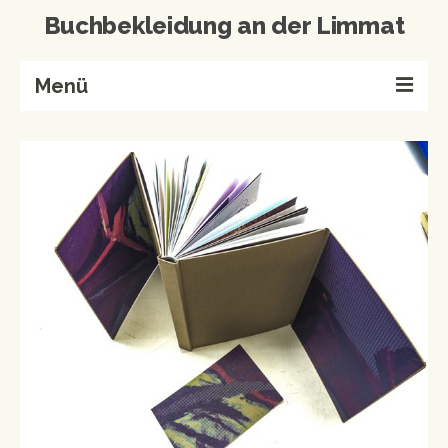
Buchbekleidung an der Limmat
Menü
Home
Buchbinderei
Referenzen
Wissenswertes
Kontakt
Produkte von A-Z
Events & Workshops
Events