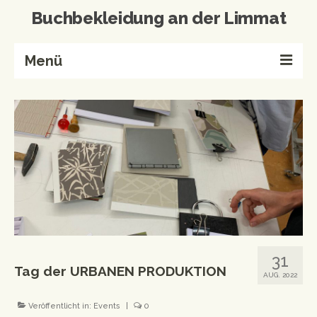
Buchbekleidung an der Limmat
Menü
Home
Buchbinderei
Referenzen
Wissenswertes
Kontakt
Produkte von A-Z
31
Tag der URBANEN PRODUKTION
Events & Workshops
AUG. 2022
Events
Veröffentlicht in:
Events
|
0