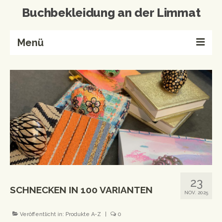
Buchbekleidung an der Limmat
Menü
Home
Buchbinderei
Referenzen
Wissenswertes
Kontakt
Produkte von A-Z
23
SCHNECKEN IN 100 VARIANTEN
Events & Workshops
NOV. 2025
Events
Veröffentlicht in:
Produkte A-Z
|
0