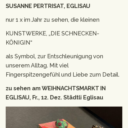
SUSANNE PERTRISAT, EGLISAU
Workshops
Newsletter
nur 1 x im Jahr zu sehen, die kleinen
Impressum
KUNSTWERKE, „DIE SCHNECKEN-
Datenschutzerklärung
KÖNIGIN“
als Symbol, zur Entschleunigung von
unserem Alltag. Mit viel
Fingerspitzengefühl und Liebe zum Detail.
zu sehen am WEIHNACHTSMARKT IN
EGLISAU, Fr., 12. Dez. Städtli Eglisau