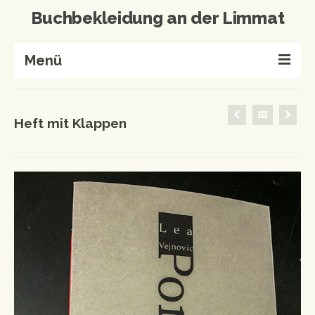
Buchbekleidung an der Limmat
Menü
Home
Heft mit Klappen
Buchbinderei
Referenzen
Wissenswertes
Kontakt
Produkte von A-Z
Events & Workshops
Events