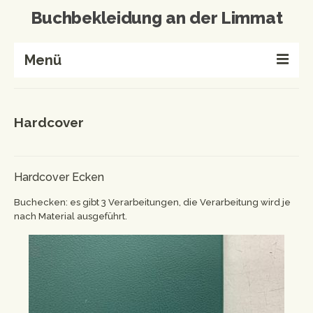
Buchbekleidung an der Limmat
Menü
Home
Hardcover
Buchbinderei
Referenzen
Hardcover Ecken
Wissenswertes
Buchecken: es gibt 3 Verarbeitungen, die Verarbeitung wird je
Kontakt
nach Material ausgeführt.
Produkte von A-Z
Events & Workshops
Events